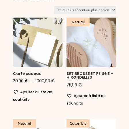
du
plus
récent
Naturel
au
plus
ancien
Carte cadeau
SET BROSSE ET PEIGNE –
HIRONDELLES
Plage
30,00
€
–
1000,00
€
29,95
€
de
Ajouter à liste de
prix :
Ajouter à liste de
souhaits
30,00 €
souhaits
à
1000,00 €
Naturel
Coton bio