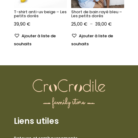
T-shirt anti-uv beige – Les
Short de bain rayé bleu –
petits dorés
Les petits dorés
Plage
39,90
€
25,00
€
–
39,00
€
de
Ajouter à liste de
Ajouter à liste de
prix :
souhaits
souhaits
25,00 €
à
39,00 €
Liens utiles