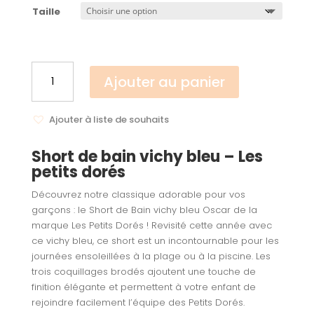
prix :
Taille
19,95 €
à
39,90 €
quantité
Ajouter au panier
de
Short
de
Ajouter à liste de souhaits
bain
vichy
Short de bain vichy bleu – Les
bleu
petits dorés
-
Les
Découvrez notre classique adorable pour vos
petits
garçons : le Short de Bain vichy bleu Oscar de la
dorés
marque Les Petits Dorés ! Revisité cette année avec
ce vichy bleu, ce short est un incontournable pour les
journées ensoleillées à la plage ou à la piscine. Les
trois coquillages brodés ajoutent une touche de
finition élégante et permettent à votre enfant de
rejoindre facilement l’équipe des Petits Dorés.