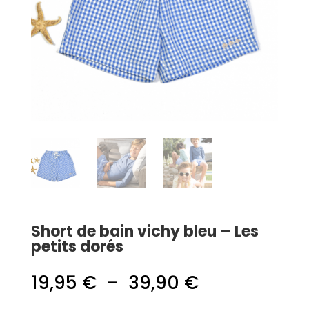
Short de bain vichy bleu – Les
petits dorés
Plage
19,95
€
–
39,90
€
de